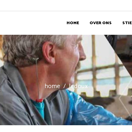
HOME
OVER ONS
STI
home
/
ledoux