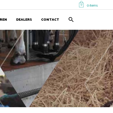
0
0 items
EREN
DEALERS
CONTACT