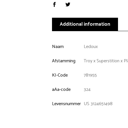
Additional information
Naam
Ledoux
Afstamming
Troy x Superstition x P
KI-Code
781955
aAa-code
324
Levensnummer
US 3124651498