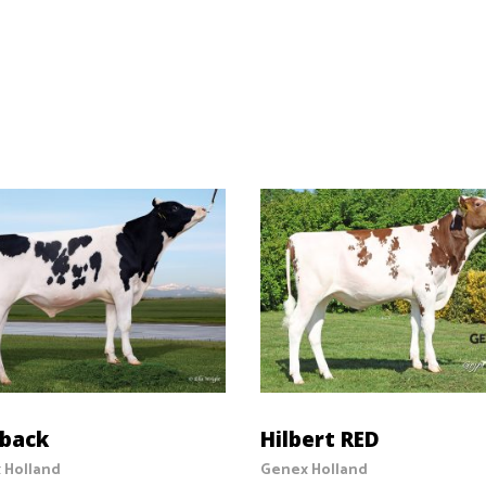
SELECT OPTIONS
SELECT OPTIONS
yback
Hilbert RED
 Holland
Genex Holland