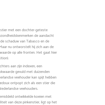
stier met een dochter-geteste
gezondheidskenmerken de aandacht
in de schaduw van Tabasco en de
Maar nu ontworstelt hij zich aan de
waarde op alle fronten. Het gaat hier
tion).
chters aan zijn indexen, een
n fokwaarde gevuld met duizenden
rlandse veehouder kan spijt hebben
 Ledoux ontpopt zich als een stier die
Nederlandse veehouders.
 gemiddeld ontwikkelde koeien met
teit van deze pinkenstier, ligt op het